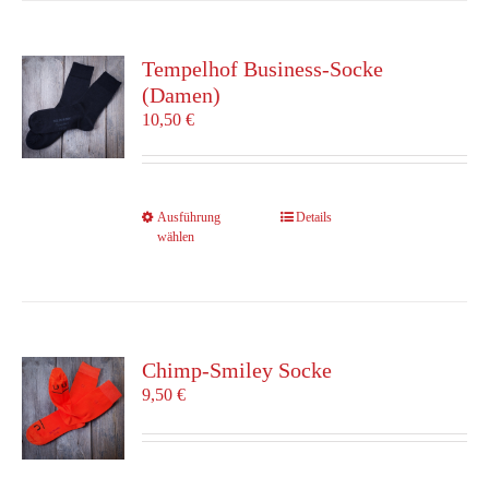
Varianten
auf.
Die
Tempelhof Business-Socke
Optionen
(Damen)
können
10,50
€
auf
der
Produktseite
gewählt
Dieses
Ausführung
Details
werden
wählen
Produkt
weist
mehrere
Varianten
auf.
Die
Chimp-Smiley Socke
Optionen
9,50
€
können
auf
der
Produktseite