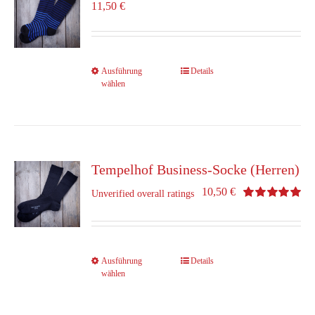
Optionen
11,50
€
können
auf
der
Produktseite
Dieses
Ausführung
Details
gewählt
wählen
Produkt
werden
weist
mehrere
Varianten
auf.
Die
Tempelhof Business-Socke (Herren)
Optionen
10,50
€
Unverified overall ratings
können
Bewertet
auf
mit
5.00
von 5
der
Produktseite
gewählt
Dieses
Ausführung
Details
werden
wählen
Produkt
weist
mehrere