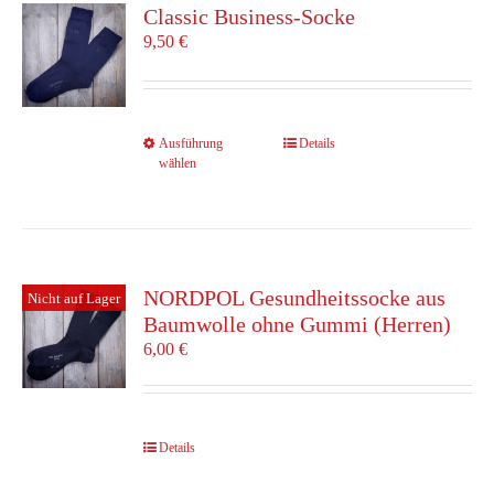
Die
Classic Business-Socke
Optionen
9,50
€
können
auf
der
Produktseite
Dieses
Ausführung
Details
gewählt
wählen
Produkt
werden
weist
mehrere
Varianten
auf.
Die
NORDPOL Gesundheitssocke aus
Nicht auf Lager
Optionen
Baumwolle ohne Gummi (Herren)
können
6,00
€
auf
der
Produktseite
gewählt
Details
werden