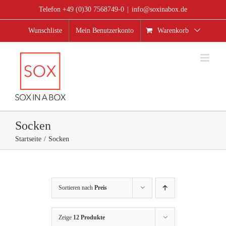
Zum
Telefon +49 (0)30 7568749-0
|
info@soxinabox.de
Inhalt
springen
Wunschliste
Mein Benutzerkonto
Warenkorb
Socken
Startseite
Socken
Sortieren nach
Preis
Zeige
12 Produkte