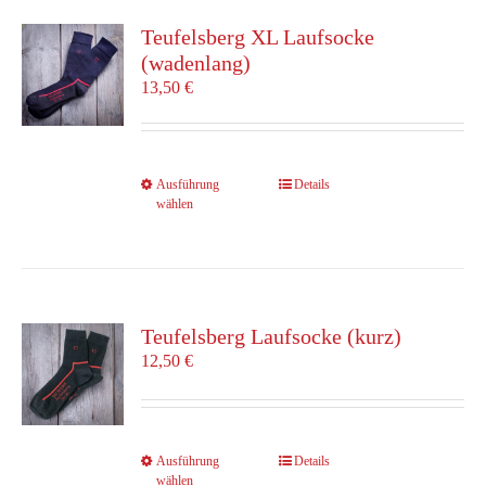
auf.
Die
Teufelsberg XL Laufsocke
Optionen
(wadenlang)
können
13,50
€
auf
der
Produktseite
gewählt
Dieses
Ausführung
Details
werden
wählen
Produkt
weist
mehrere
Varianten
auf.
Die
Teufelsberg Laufsocke (kurz)
Optionen
12,50
€
können
auf
der
Produktseite
Dieses
Ausführung
Details
gewählt
wählen
Produkt