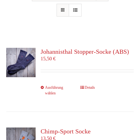
Johannisthal Stopper-Socke (ABS)
15,50
€
Dieses
Ausführung
Details
wählen
Produkt
weist
mehrere
Varianten
auf.
Die
Chimp-Sport Socke
Optionen
13,50
€