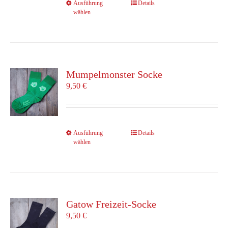
Dieses
Ausführung
Details
gewählt
wählen
Produkt
werden
weist
mehrere
Varianten
auf.
Die
Mumpelmonster Socke
Optionen
9,50
€
können
auf
der
Produktseite
Dieses
Ausführung
Details
gewählt
wählen
Produkt
werden
weist
mehrere
Varianten
auf.
Die
Gatow Freizeit-Socke
Optionen
9,50
€
können