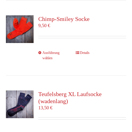
Varianten
auf.
Die
Chimp-Smiley Socke
Optionen
9,50
€
können
auf
der
Produktseite
Dieses
Ausführung
Details
gewählt
wählen
Produkt
werden
weist
mehrere
Varianten
auf.
Die
Teufelsberg XL Laufsocke
Optionen
(wadenlang)
können
13,50
€
auf
der
Produktseite
gewählt