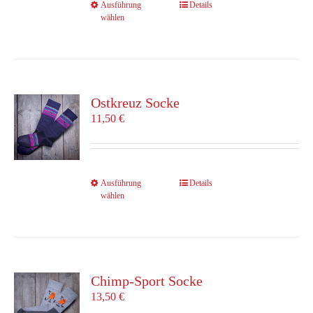
Dieses
Ausführung
Details
werden
wählen
Produkt
weist
mehrere
Varianten
auf.
Die
Ostkreuz Socke
Optionen
11,50
€
können
auf
der
Produktseite
Dieses
Ausführung
Details
gewählt
wählen
Produkt
werden
weist
mehrere
Varianten
auf.
Die
Chimp-Sport Socke
Optionen
13,50
€
können