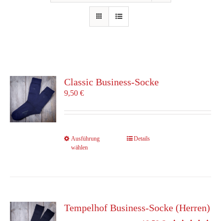
Classic Business-Socke
9,50
€
Dieses
Ausführung
Details
wählen
Produkt
weist
mehrere
Varianten
auf.
Die
Tempelhof Business-Socke (Herren)
Optionen