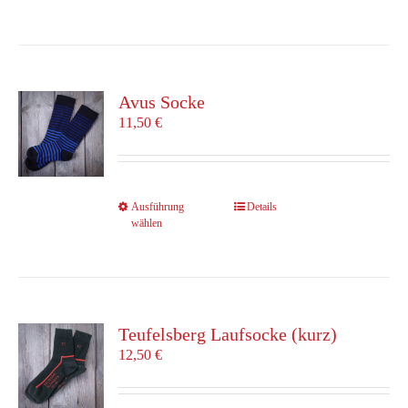
werden
weist
mehrere
Varianten
auf.
Die
Avus Socke
Optionen
11,50
€
können
auf
der
Produktseite
Dieses
Ausführung
Details
gewählt
wählen
Produkt
werden
weist
mehrere
Varianten
auf.
Die
Teufelsberg Laufsocke (kurz)
Optionen
12,50
€
können
auf
der