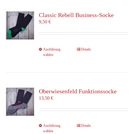
auf.
Die
Classic Rebell Business-Socke
Optionen
9,50
€
können
auf
der
Produktseite
Dieses
Ausführung
Details
gewählt
wählen
Produkt
werden
weist
mehrere
Varianten
auf.
Die
Oberwiesenfeld Funktionssocke
Optionen
13,50
€
können
auf
der
Produktseite
Dieses
Ausführung
Details
gewählt
wählen
Produkt