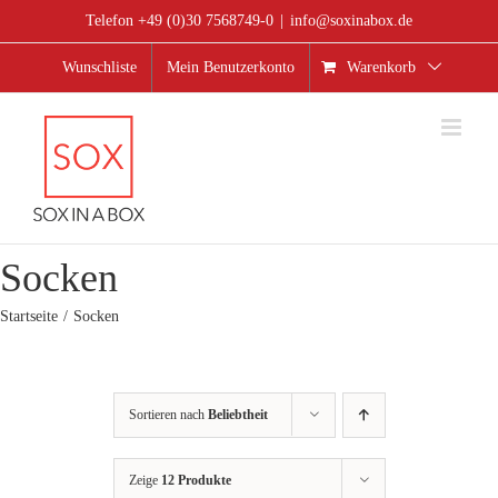
Zum
Telefon +49 (0)30 7568749-0
|
info@soxinabox.de
Inhalt
springen
Wunschliste
Mein Benutzerkonto
Warenkorb
Socken
Startseite
Socken
Sortieren nach
Beliebtheit
Zeige
12 Produkte