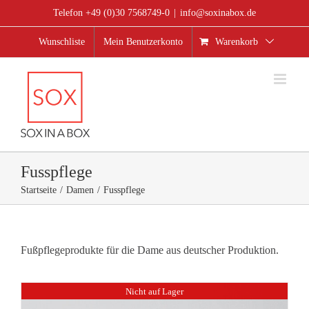
Zum
Telefon +49 (0)30 7568749-0
|
info@soxinabox.de
Inhalt
springen
Wunschliste
Mein Benutzerkonto
Warenkorb
Fusspflege
Startseite
Damen
Fusspflege
Fußpflegeprodukte für die Dame aus deutscher Produktion.
Nicht auf Lager