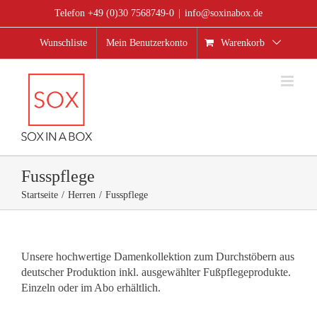
Zum
Telefon +49 (0)30 7568749-0
|
info@soxinabox.de
Inhalt
springen
Wunschliste
Mein Benutzerkonto
Warenkorb
Fusspflege
Startseite
Herren
Fusspflege
Unsere hochwertige Damenkollektion zum Durchstöbern aus
deutscher Produktion inkl. ausgewählter Fußpflegeprodukte.
Einzeln oder im Abo erhältlich.