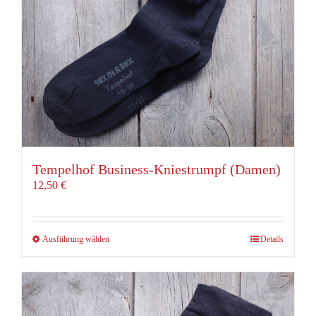
Produktseite
gewählt
werden
Tempelhof Business-Kniestrumpf (Damen)
12,50
€
Dieses
Ausführung wählen
Details
Produkt
weist
mehrere
Varianten