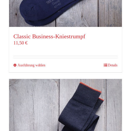
Classic Business-Kniestrumpf
11,50
€
Dieses
Ausführung wählen
Details
Produkt
weist
mehrere
Varianten
auf.
Die
Optionen
können
auf
der