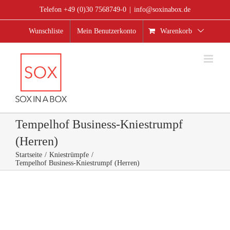
Zum
Telefon +49 (0)30 7568749-0
|
info@soxinabox.de
Inhalt
springen
Wunschliste
Mein Benutzerkonto
Warenkorb
Tempelhof Business-Kniestrumpf
(Herren)
Startseite
Kniestrümpfe
Tempelhof Business-Kniestrumpf (Herren)