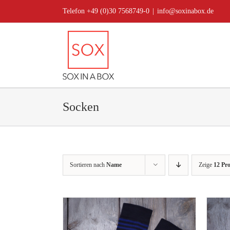
Zum
Telefon +49 (0)30 7568749-0
|
info@soxinabox.de
Inhalt
springen
Socken
Sortieren nach
Name
Zeige
12 Pr