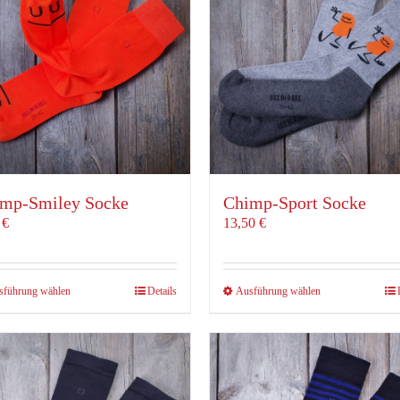
mp-Smiley Socke
Chimp-Sport Socke
0
€
13,50
€
Dieses
Dieses
sführung wählen
Details
Ausführung wählen
Produkt
Produkt
weist
weist
mehrere
mehrere
Varianten
Varianten
auf.
auf.