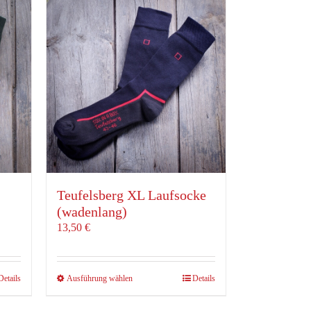
Die
Optionen
können
auf
der
Produktseite
gewählt
werden
Teufelsberg XL Laufsocke
(wadenlang)
13,50
€
Dieses
Details
Ausführung wählen
Details
Produkt
weist