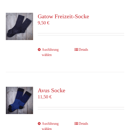
Varianten
auf.
Die
Gatow Freizeit-Socke
Optionen
9,50
€
können
auf
der
Produktseite
Dieses
Ausführung
Details
gewählt
wählen
Produkt
werden
weist
mehrere
Varianten
auf.
Die
Avus Socke
Optionen
11,50
€
können
auf
der
Produktseite
Dieses
Ausführung
Details
gewählt
wählen