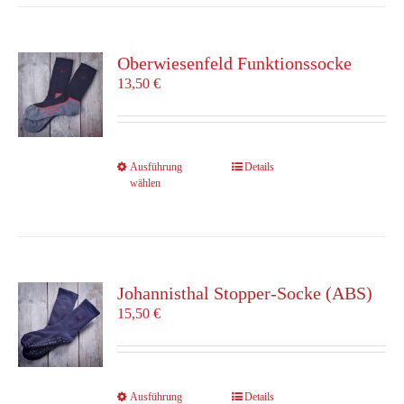
Varianten
auf.
Die
Oberwiesenfeld Funktionssocke
Optionen
13,50
€
können
auf
der
Produktseite
Dieses
Ausführung
Details
gewählt
wählen
Produkt
werden
weist
mehrere
Varianten
auf.
Die
Johannisthal Stopper-Socke (ABS)
Optionen
15,50
€
können
auf
der
Produktseite
Dieses
Ausführung
Details