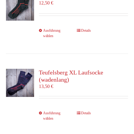
Optionen
12,50
€
können
auf
der
Produktseite
Dieses
Ausführung
Details
gewählt
wählen
Produkt
werden
weist
mehrere
Varianten
auf.
Die
Teufelsberg XL Laufsocke
Optionen
(wadenlang)
können
13,50
€
auf
der
Produktseite
gewählt
Dieses
Ausführung
Details
werden
wählen
Produkt
weist
mehrere