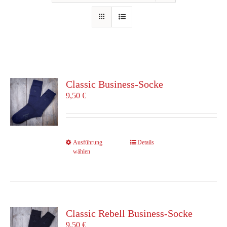
Classic Business-Socke
9,50
€
Dieses
Ausführung
Details
wählen
Produkt
weist
mehrere
Varianten
auf.
Die
Classic Rebell Business-Socke
Optionen
9,50
€