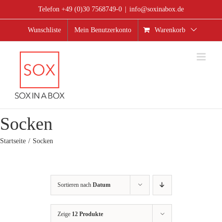
Zum
Telefon +49 (0)30 7568749-0
|
info@soxinabox.de
Inhalt
springen
Wunschliste
Mein Benutzerkonto
Warenkorb
Socken
Startseite
Socken
Sortieren nach
Datum
Zeige
12 Produkte