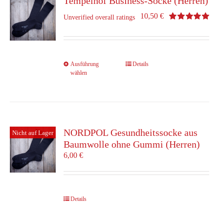
Tempelhof Business-Socke (Herren)
Optionen
10,50
€
Unverified overall ratings
können
Bewertet
auf
mit
5.00
von 5
der
Produktseite
gewählt
Dieses
Ausführung
Details
werden
wählen
Produkt
weist
mehrere
Varianten
auf.
Die
NORDPOL Gesundheitssocke aus
Nicht auf Lager
Optionen
Baumwolle ohne Gummi (Herren)
können
6,00
€
auf
der
Produktseite
gewählt
Details
werden