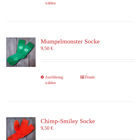
gewählt
wählen
Produkt
werden
weist
mehrere
Varianten
auf.
Die
Mumpelmonster Socke
Optionen
9,50
€
können
auf
der
Produktseite
Dieses
Ausführung
Details
gewählt
wählen
Produkt
werden
weist
mehrere
Varianten
auf.
Die
Chimp-Smiley Socke
Optionen
9,50
€
können
auf