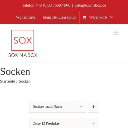
Zum
Telefon +49 (0)30 7568749-0
|
info@soxinabox.de
Inhalt
springen
Wunschliste
Mein Benutzerkonto
Warenkorb
Socken
Startseite
Socken
Sortieren nach
Name
Zeige
12 Produkte