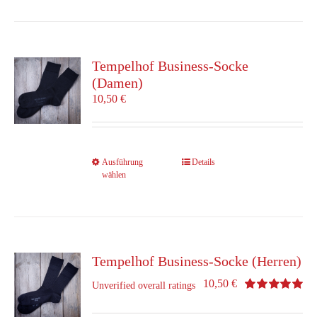
mehrere
Varianten
auf.
Die
Tempelhof Business-Socke
Optionen
(Damen)
können
10,50
€
auf
der
Produktseite
gewählt
Dieses
Ausführung
Details
werden
wählen
Produkt
weist
mehrere
Varianten
auf.
Die
Tempelhof Business-Socke (Herren)
Optionen
10,50
€
Unverified overall ratings
können
Bewertet
auf
mit
5.00
von 5