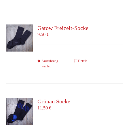
weist
mehrere
Varianten
auf.
Die
Gatow Freizeit-Socke
Optionen
9,50
€
können
auf
der
Produktseite
Dieses
Ausführung
Details
gewählt
wählen
Produkt
werden
weist
mehrere
Varianten
auf.
Die
Grünau Socke
Optionen
11,50
€
können
auf
der