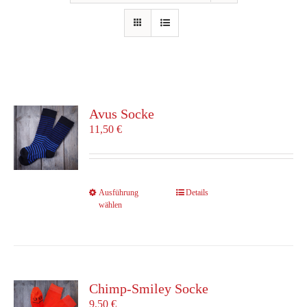
Avus Socke
11,50
€
Dieses
Ausführung
Details
wählen
Produkt
weist
mehrere
Varianten
auf.
Die
Chimp-Smiley Socke
Optionen
9,50
€