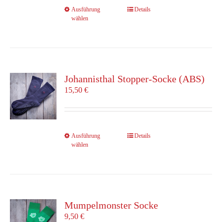
Produktseite
Dieses
Ausführung
Details
gewählt
wählen
Produkt
werden
weist
mehrere
Varianten
auf.
Die
Johannisthal Stopper-Socke (ABS)
Optionen
15,50
€
können
auf
der
Produktseite
Dieses
Ausführung
Details
gewählt
wählen
Produkt
werden
weist
mehrere
Varianten
auf.
Die
Mumpelmonster Socke
Optionen
9,50
€