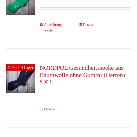
können
auf
der
Produktseite
Dieses
Ausführung
Details
gewählt
wählen
Produkt
werden
weist
mehrere
Varianten
auf.
Die
NORDPOL Gesundheitssocke aus
Nicht auf Lager
Optionen
Baumwolle ohne Gummi (Herren)
können
6,00
€
auf
der
Produktseite
gewählt
Details
werden