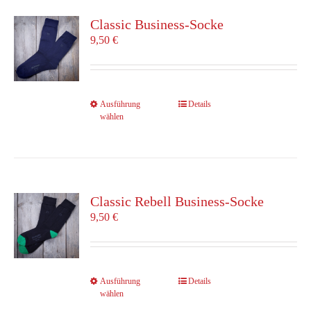
auf.
Die
Classic Business-Socke
Optionen
9,50
€
können
auf
der
Produktseite
Dieses
Ausführung
Details
gewählt
wählen
Produkt
werden
weist
mehrere
Varianten
auf.
Die
Classic Rebell Business-Socke
Optionen
9,50
€
können
auf
der
Produktseite
Dieses
Ausführung
Details
gewählt
wählen
Produkt
werden