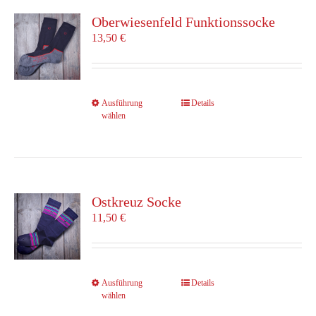
Oberwiesenfeld Funktionssocke
13,50
€
Dieses
Ausführung
Details
wählen
Produkt
weist
mehrere
Varianten
auf.
Die
Ostkreuz Socke
Optionen
11,50
€
können
auf
der
Produktseite
Dieses
Ausführung
Details
gewählt
wählen
Produkt
werden
weist