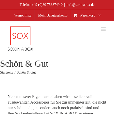
Zum
Telefon +49 (0)30 7568749-0
|
info@soxinabox.de
Inhalt
springen
Wunschliste
Mein Benutzerkonto
Warenkorb
Schön & Gut
Startseite
Schön & Gut
Neben unserer Eigenmarke haben wir diese liebevoll
ausgewählten Accessoires für Sie zusammengestellt, die nicht
nur schön und gut, sondern auch noch praktisch sind und
Ihre Sockenbestellung bei SOX IN A BOX zu einem