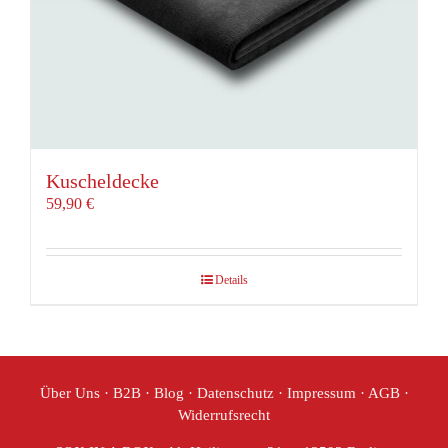
Kuscheldecke
59,90
€
Details
Über Uns
·
B2B
·
Blog
·
Datenschutz
·
Impressum
·
AGB
·
Widerrufsrecht