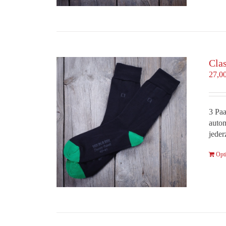
Cla
27,0
3 Paa
autom
jeder
Opt