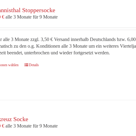
annisthal Stoppersocke
0
€
alle 3 Monate für 9 Monate
r alle 3 Monate zzgl. 3,50 € Versand innerhalb Deutschlands bzw. 6,00
atisch zu den o.g. Konditionen alle 3 Monate um ein weiteres Viertel
zeit beendet, unterbrochen und wieder fortgesetzt werden.
Dieses
ionen wählen
Details
Produkt
weist
mehrere
Varianten
auf.
Die
Optionen
kreuz Socke
können
auf
0
€
alle 3 Monate für 9 Monate
der