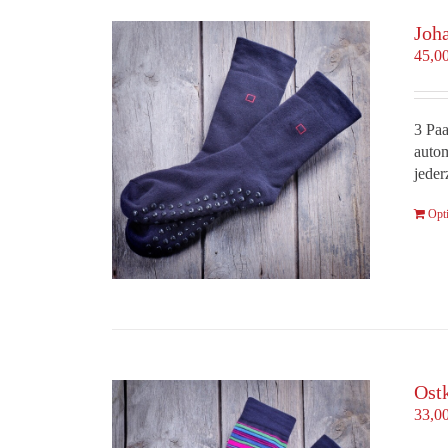
Joh
45,0
3 Paa
autom
jeder
Opt
Ost
33,0