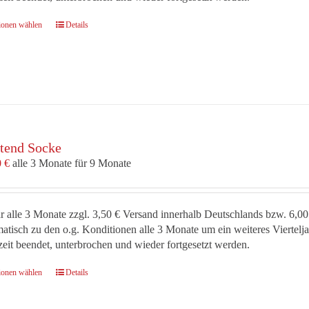
Dieses
ionen wählen
Details
Produkt
weist
mehrere
Varianten
auf.
Die
Optionen
tend Socke
können
auf
0
€
alle 3 Monate für 9 Monate
der
Produktseite
gewählt
r alle 3 Monate zzgl. 3,50 € Versand innerhalb Deutschlands bzw. 6,00
werden
atisch zu den o.g. Konditionen alle 3 Monate um ein weiteres Viertel
zeit beendet, unterbrochen und wieder fortgesetzt werden.
Dieses
ionen wählen
Details
Produkt
weist