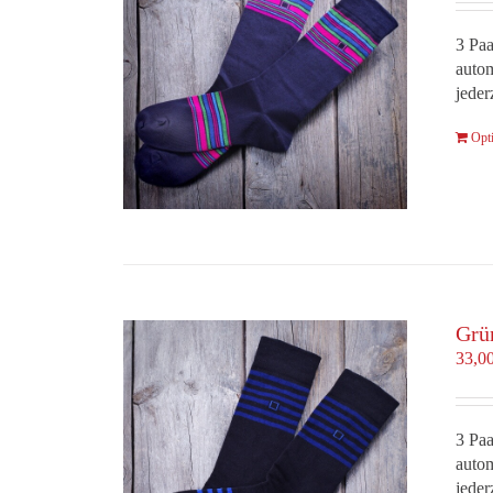
3 Paa
autom
jeder
Opt
Grü
33,0
3 Paa
autom
jeder