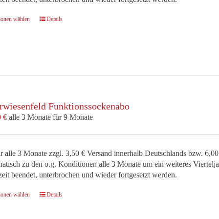
Dieses
ionen wählen
Details
Produkt
weist
mehrere
Varianten
auf.
Die
Optionen
rwiesenfeld Funktionssockenabo
können
auf
0
€
alle 3 Monate für 9 Monate
der
Produktseite
gewählt
r alle 3 Monate zzgl. 3,50 € Versand innerhalb Deutschlands bzw. 6,00
werden
atisch zu den o.g. Konditionen alle 3 Monate um ein weiteres Viertel
zeit beendet, unterbrochen und wieder fortgesetzt werden.
Dieses
ionen wählen
Details
Produkt
weist