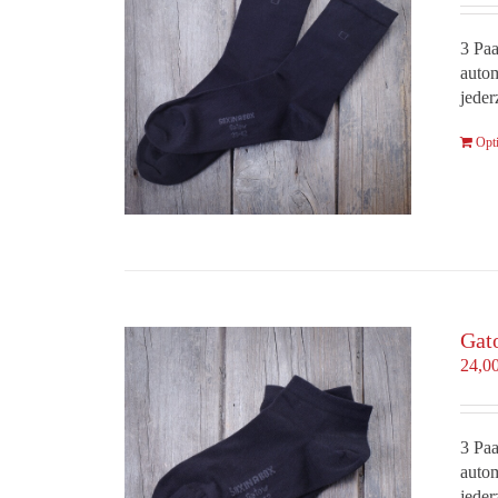
3 Paa
autom
jeder
Opt
Gat
24,0
3 Paa
autom
jeder