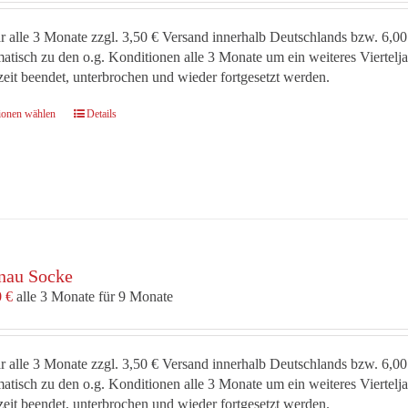
Produktseite
gewählt
r alle 3 Monate zzgl. 3,50 € Versand innerhalb Deutschlands bzw. 6,00
werden
atisch zu den o.g. Konditionen alle 3 Monate um ein weiteres Viertel
zeit beendet, unterbrochen und wieder fortgesetzt werden.
Dieses
ionen wählen
Details
Produkt
weist
mehrere
Varianten
auf.
Die
Optionen
nau Socke
können
auf
0
€
alle 3 Monate für 9 Monate
der
Produktseite
gewählt
r alle 3 Monate zzgl. 3,50 € Versand innerhalb Deutschlands bzw. 6,00
werden
atisch zu den o.g. Konditionen alle 3 Monate um ein weiteres Viertel
zeit beendet, unterbrochen und wieder fortgesetzt werden.