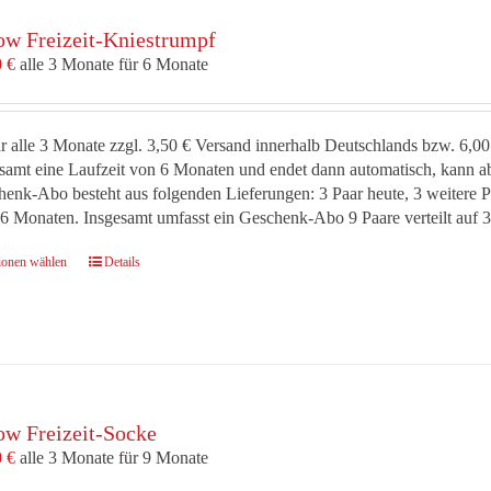
Optionen
ow Freizeit-Kniestrumpf
können
auf
0
€
alle 3 Monate für 6 Monate
der
Produktseite
gewählt
r alle 3 Monate zzgl. 3,50 € Versand innerhalb Deutschlands bzw. 6,
werden
samt eine Laufzeit von 6 Monaten und endet dann automatisch, kann ab
enk-Abo besteht aus folgenden Lieferungen: 3 Paar heute, 3 weitere 
6 Monaten. Insgesamt umfasst ein Geschenk-Abo 9 Paare verteilt auf
Dieses
ionen wählen
Details
Produkt
weist
mehrere
Varianten
auf.
Die
ow Freizeit-Socke
Optionen
können
0
€
alle 3 Monate für 9 Monate
auf