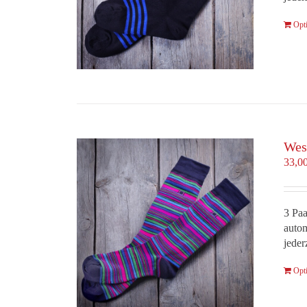
Opt
Wes
33,0
3 Paa
autom
jeder
Opt