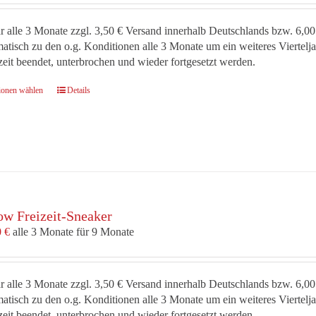
der
Produktseite
r alle 3 Monate zzgl. 3,50 € Versand innerhalb Deutschlands bzw. 6,00
gewählt
atisch zu den o.g. Konditionen alle 3 Monate um ein weiteres Viertel
werden
zeit beendet, unterbrochen und wieder fortgesetzt werden.
Dieses
ionen wählen
Details
Produkt
weist
mehrere
Varianten
auf.
Die
Optionen
ow Freizeit-Sneaker
können
auf
0
€
alle 3 Monate für 9 Monate
der
Produktseite
gewählt
r alle 3 Monate zzgl. 3,50 € Versand innerhalb Deutschlands bzw. 6,00
werden
atisch zu den o.g. Konditionen alle 3 Monate um ein weiteres Viertel
zeit beendet, unterbrochen und wieder fortgesetzt werden.