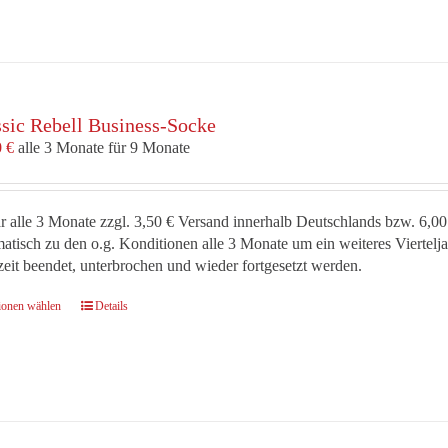
mehrere
Varianten
auf.
Die
Optionen
ssic Rebell Business-Socke
können
auf
0
€
alle 3 Monate für 9 Monate
der
Produktseite
gewählt
r alle 3 Monate zzgl. 3,50 € Versand innerhalb Deutschlands bzw. 6,00
werden
atisch zu den o.g. Konditionen alle 3 Monate um ein weiteres Viertel
zeit beendet, unterbrochen und wieder fortgesetzt werden.
Dieses
ionen wählen
Details
Produkt
weist
mehrere
Varianten
auf.
Die