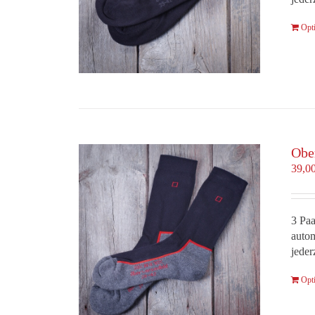
Opt
Obe
39,0
3 Paa
autom
jeder
Opt