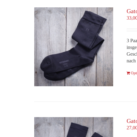
Gat
33,0
3 Paa
insge
Gesch
nach 
Opt
Gat
27,0