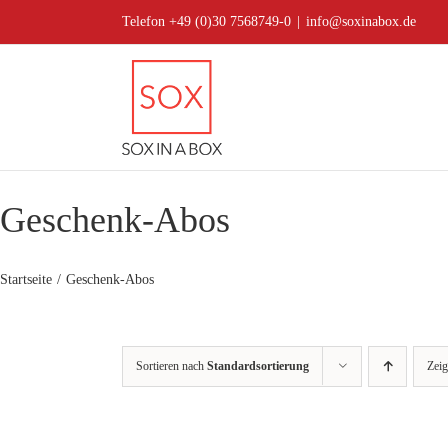
Zum
Telefon +49 (0)30 7568749-0
|
info@soxinabox.de
Inhalt
springen
Geschenk-Abos
Startseite
Geschenk-Abos
Sortieren nach
Standardsortierung
Zei