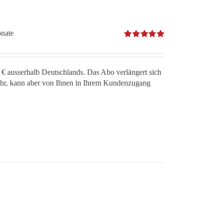
onate
Bewertet
mit
5.00
von 5
 € ausserhalb Deutschlands. Das Abo verlängert sich
jahr, kann aber von Ihnen in Ihrem Kundenzugang