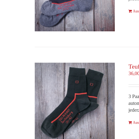
Aus
Teu
36,0
3 Paa
autom
jeder
Aus