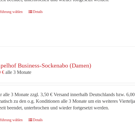
Dieses
führung wählen
Details
Produkt
weist
mehrere
Varianten
auf.
Die
Optionen
pelhof Business-Sockenabo (Damen)
können
auf
0
€
alle 3 Monate
der
Produktseite
gewählt
r alle 3 Monate zzgl. 3,50 € Versand innerhalb Deutschlands bzw. 6,00
werden
atisch zu den o.g. Konditionen alle 3 Monate um ein weiteres Viertel
zeit beendet, unterbrochen und wieder fortgesetzt werden.
Dieses
führung wählen
Details
Produkt
weist