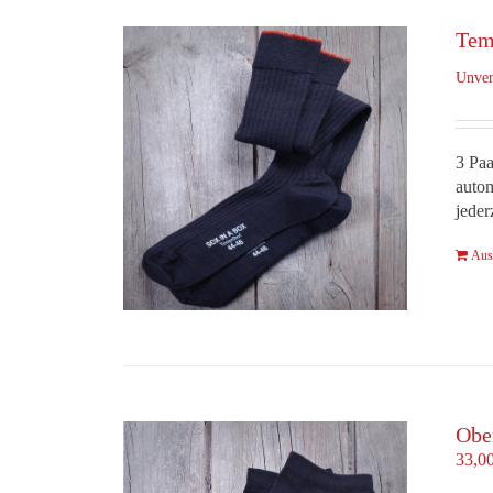
Tem
Unver
3 Paa
autom
jeder
Aus
Obe
33,0