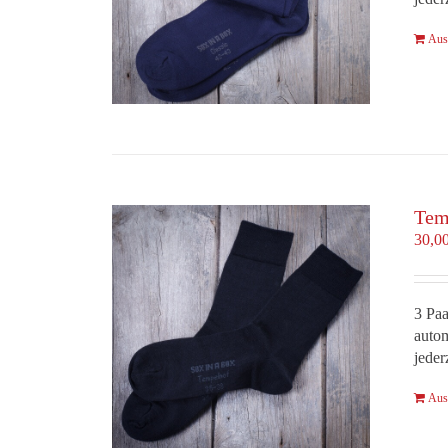
Aus
Tem
30,0
3 Paa
autom
jeder
Aus