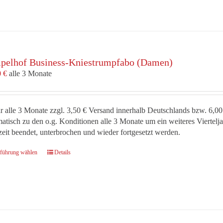
mehrere
Varianten
auf.
Die
Optionen
pelhof Business-Kniestrumpfabo (Damen)
können
auf
0
€
alle 3 Monate
der
Produktseite
gewählt
r alle 3 Monate zzgl. 3,50 € Versand innerhalb Deutschlands bzw. 6,00
werden
atisch zu den o.g. Konditionen alle 3 Monate um ein weiteres Viertel
zeit beendet, unterbrochen und wieder fortgesetzt werden.
Dieses
führung wählen
Details
Produkt
weist
mehrere
Varianten
auf.
Die