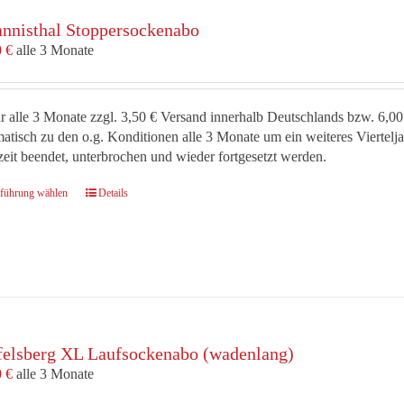
annisthal Stoppersockenabo
0
€
alle 3 Monate
r alle 3 Monate zzgl. 3,50 € Versand innerhalb Deutschlands bzw. 6,00
atisch zu den o.g. Konditionen alle 3 Monate um ein weiteres Viertel
zeit beendet, unterbrochen und wieder fortgesetzt werden.
Dieses
führung wählen
Details
Produkt
weist
mehrere
Varianten
auf.
Die
Optionen
felsberg XL Laufsockenabo (wadenlang)
können
auf
0
€
alle 3 Monate
der