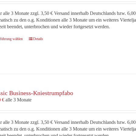
der
Produktseite
r alle 3 Monate zzgl. 3,50 € Versand innerhalb Deutschlands bzw. 6,00
gewählt
atisch zu den o.g. Konditionen alle 3 Monate um ein weiteres Viertel
werden
zeit beendet, unterbrochen und wieder fortgesetzt werden.
Dieses
führung wählen
Details
Produkt
weist
mehrere
Varianten
auf.
Die
Optionen
ssic Business-Kniestrumpfabo
können
auf
0
€
alle 3 Monate
der
Produktseite
gewählt
r alle 3 Monate zzgl. 3,50 € Versand innerhalb Deutschlands bzw. 6,00
werden
atisch zu den o.g. Konditionen alle 3 Monate um ein weiteres Viertel
zeit beendet, unterbrochen und wieder fortgesetzt werden.