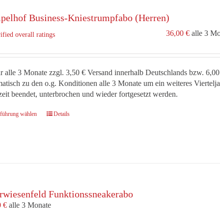
Optionen
pelhof Business-Kniestrumpfabo (Herren)
können
auf
36,00
€
alle 3 M
ified overall ratings
der
Produktseite
gewählt
werden
r alle 3 Monate zzgl. 3,50 € Versand innerhalb Deutschlands bzw. 6,00
atisch zu den o.g. Konditionen alle 3 Monate um ein weiteres Viertel
zeit beendet, unterbrochen und wieder fortgesetzt werden.
Dieses
führung wählen
Details
Produkt
weist
mehrere
Varianten
auf.
Die
Optionen
rwiesenfeld Funktionssneakerabo
können
0
€
alle 3 Monate
auf