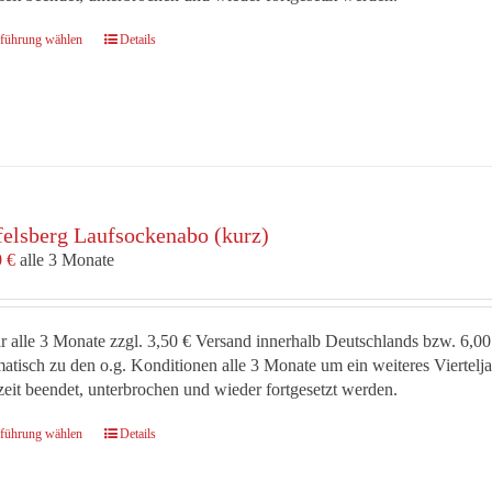
Dieses
führung wählen
Details
Produkt
weist
mehrere
Varianten
auf.
Die
Optionen
felsberg Laufsockenabo (kurz)
können
auf
0
€
alle 3 Monate
der
Produktseite
gewählt
r alle 3 Monate zzgl. 3,50 € Versand innerhalb Deutschlands bzw. 6,00
werden
atisch zu den o.g. Konditionen alle 3 Monate um ein weiteres Viertel
zeit beendet, unterbrochen und wieder fortgesetzt werden.
Dieses
führung wählen
Details
Produkt
weist