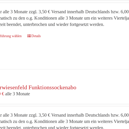
Produktseite
gewählt
r alle 3 Monate zzgl. 3,50 € Versand innerhalb Deutschlands bzw. 6,00
werden
atisch zu den o.g. Konditionen alle 3 Monate um ein weiteres Viertel
zeit beendet, unterbrochen und wieder fortgesetzt werden.
Dieses
führung wählen
Details
Produkt
weist
mehrere
Varianten
auf.
Die
Optionen
rwiesenfeld Funktionssockenabo
können
auf
0
€
alle 3 Monate
der
Produktseite
gewählt
r alle 3 Monate zzgl. 3,50 € Versand innerhalb Deutschlands bzw. 6,00
werden
atisch zu den o.g. Konditionen alle 3 Monate um ein weiteres Viertel
zeit beendet, unterbrochen und wieder fortgesetzt werden.