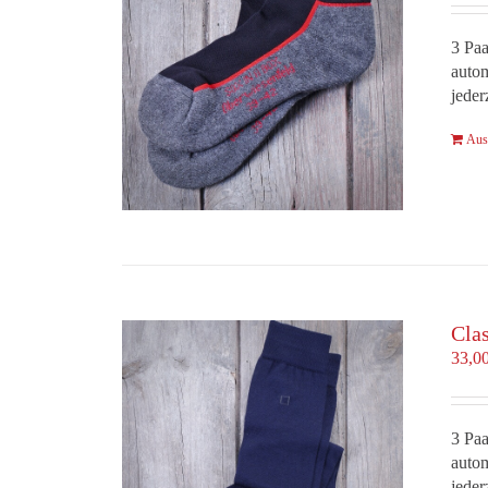
3 Paa
autom
jeder
Aus
Cla
33,0
3 Paa
autom
jeder