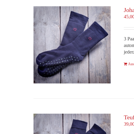
Joh
45,0
3 Paa
autom
jeder
Aus
Teu
39,0