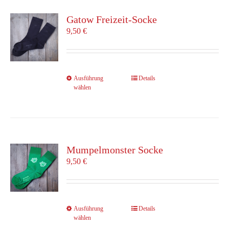
auf.
Die
Gatow Freizeit-Socke
Optionen
9,50
€
können
auf
der
Produktseite
Dieses
Ausführung
Details
gewählt
wählen
Produkt
werden
weist
mehrere
Varianten
auf.
Die
Mumpelmonster Socke
Optionen
9,50
€
können
auf
der
Produktseite
Dieses
Ausführung
Details
gewählt
wählen
Produkt
werden