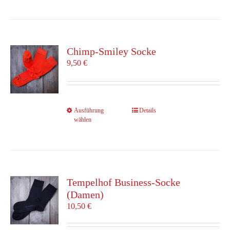
weist
mehrere
Varianten
auf.
Die
Chimp-Smiley Socke
Optionen
9,50
€
können
auf
der
Produktseite
Dieses
Ausführung
Details
gewählt
wählen
Produkt
werden
weist
mehrere
Varianten
auf.
Die
Tempelhof Business-Socke
Optionen
(Damen)
können
10,50
€
auf
der