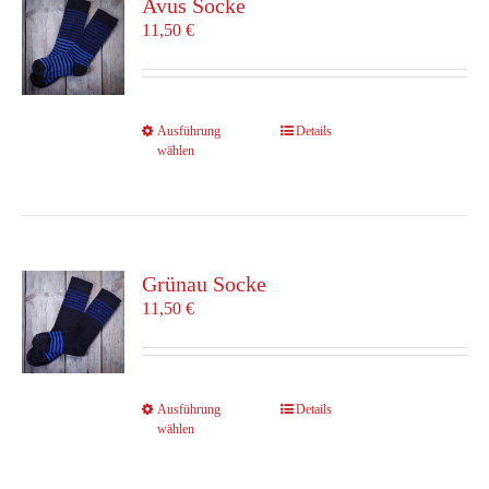
Avus Socke
Optionen
11,50
€
können
auf
der
Produktseite
Dieses
Ausführung
Details
gewählt
wählen
Produkt
werden
weist
mehrere
Varianten
auf.
Die
Grünau Socke
Optionen
11,50
€
können
auf
der
Produktseite
Dieses
Ausführung
Details
gewählt
wählen
Produkt
werden
weist
mehrere