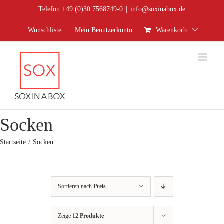
Zum
Telefon +49 (0)30 7568749-0
|
info@soxinabox.de
Inhalt
springen
Wunschliste
Mein Benutzerkonto
Warenkorb
Socken
Startseite
Socken
Sortieren nach
Preis
Zeige
12 Produkte