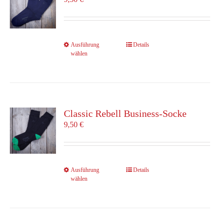
Dieses
Ausführung
Details
wählen
Produkt
weist
mehrere
Varianten
auf.
Die
Classic Rebell Business-Socke
Optionen
9,50
€
können
auf
der
Produktseite
Dieses
Ausführung
Details
gewählt
wählen
Produkt
werden
weist
mehrere
Varianten