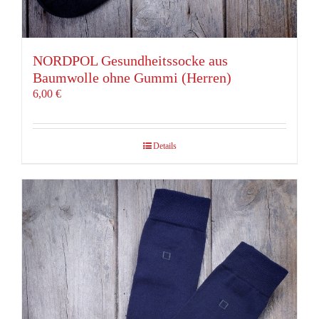
NORDPOL Gesundheitssocke aus
Baumwolle ohne Gummi (Herren)
6,00
€
Details