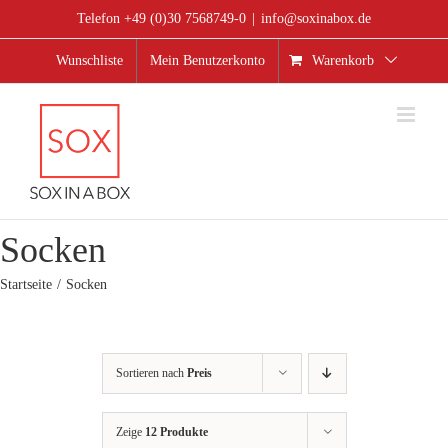
Zum
Telefon +49 (0)30 7568749-0
|
info@soxinabox.de
Inhalt
springen
Wunschliste
Mein Benutzerkonto
Warenkorb
Socken
Startseite
Socken
Sortieren nach
Preis
Zeige
12 Produkte