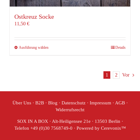
Ostkreuz Socke
11,50
€
Dieses
Ausführung wählen
Details
Produkt
weist
mehrere
1
2
Vor
Varianten
auf.
Die
Optionen
können
Über Uns
·
B2B
·
Blog
·
Datenschutz
·
Impressum
·
AGB
·
auf
Widerrufsrecht
der
SOX IN A BOX · Alt-Heiligensee 21e · 13503 Berlin ·
Produktseite
Telefon +49 (0)30 7568749-0 · Powered by
Cerevonix
™
gewählt
werden