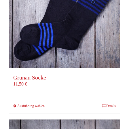
auf
der
Produktseite
gewählt
werden
Grünau Socke
11,50
€
Dieses
Ausführung wählen
Details
Produkt
weist
mehrere