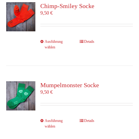
Die
Chimp-Smiley Socke
Optionen
9,50
€
können
auf
der
Produktseite
Dieses
Ausführung
Details
gewählt
wählen
Produkt
werden
weist
mehrere
Varianten
auf.
Die
Mumpelmonster Socke
Optionen
9,50
€
können
auf
der
Produktseite
Dieses
Ausführung
Details
gewählt
wählen
Produkt
werden
weist