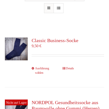
Classic Business-Socke
9,50
€
Dieses
Ausführung
Details
wählen
Produkt
weist
mehrere
Varianten
auf.
Die
NORDPOL Gesundheitssocke aus
Nicht auf Lager
Optionen
Baumwolle ohne Gummi (Herren)