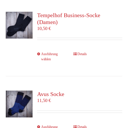
Varianten
auf.
Die
Tempelhof Business-Socke
Optionen
(Damen)
können
10,50
€
auf
der
Produktseite
gewählt
Dieses
Ausführung
Details
werden
wählen
Produkt
weist
mehrere
Varianten
auf.
Die
Avus Socke
Optionen
11,50
€
können
auf
der
Produktseite
Dieses
Ausführung
Details