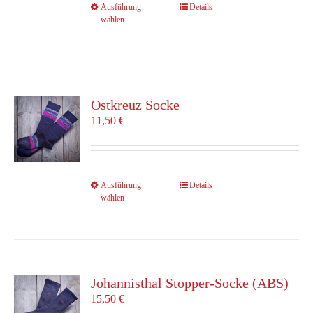
Dieses
Ausführung
Details
gewählt
wählen
Produkt
werden
weist
mehrere
Varianten
auf.
Die
Ostkreuz Socke
Optionen
11,50
€
können
auf
der
Produktseite
Dieses
Ausführung
Details
gewählt
wählen
Produkt
werden
weist
mehrere
Varianten
auf.
Die
Johannisthal Stopper-Socke (ABS)
Optionen
15,50
€
können