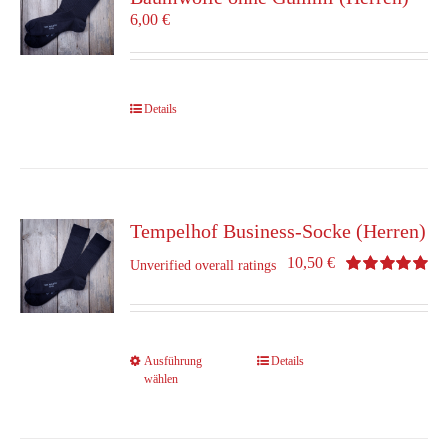
können
6,00
€
auf
der
Produktseite
gewählt
Details
werden
Tempelhof Business-Socke (Herren)
10,50
€
Unverified overall ratings
Bewertet
mit
5.00
von 5
Dieses
Ausführung
Details
wählen
Produkt
weist
mehrere