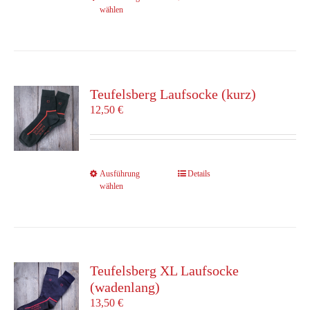
gewählt
wählen
Produkt
werden
weist
mehrere
Varianten
auf.
Die
Teufelsberg Laufsocke (kurz)
Optionen
12,50
€
können
auf
der
Produktseite
Dieses
Ausführung
Details
gewählt
wählen
Produkt
werden
weist
mehrere
Varianten
auf.
Die
Teufelsberg XL Laufsocke
Optionen
(wadenlang)
können
13,50
€