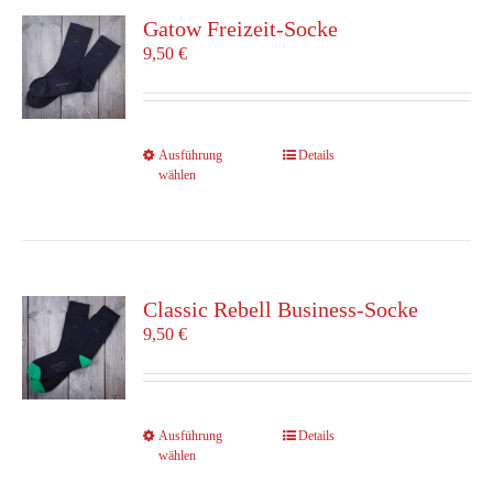
Die
Gatow Freizeit-Socke
Optionen
9,50
€
können
auf
der
Produktseite
Dieses
Ausführung
Details
gewählt
wählen
Produkt
werden
weist
mehrere
Varianten
auf.
Die
Classic Rebell Business-Socke
Optionen
9,50
€
können
auf
der
Produktseite
Dieses
Ausführung
Details
gewählt
wählen
Produkt
werden
weist