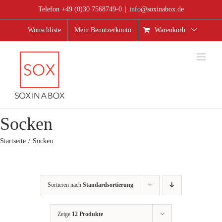
Zum
Telefon +49 (0)30 7568749-0
|
info@soxinabox.de
Inhalt
springen
Wunschliste
Mein Benutzerkonto
Warenkorb
Socken
Startseite
Socken
Sortieren nach
Standardsortierung
Zeige
12 Produkte