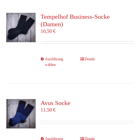
Varianten
auf.
Die
Tempelhof Business-Socke
Optionen
(Damen)
können
10,50
€
auf
der
Produktseite
gewählt
Dieses
Ausführung
Details
werden
wählen
Produkt
weist
mehrere
Varianten
auf.
Die
Avus Socke
Optionen
11,50
€
können
auf
der
Produktseite
Dieses
Ausführung
Details