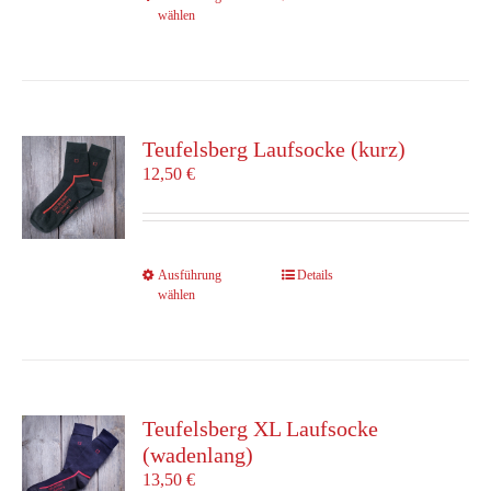
gewählt
wählen
Produkt
werden
weist
mehrere
Varianten
auf.
Die
Teufelsberg Laufsocke (kurz)
Optionen
12,50
€
können
auf
der
Produktseite
Dieses
Ausführung
Details
gewählt
wählen
Produkt
werden
weist
mehrere
Varianten
auf.
Die
Teufelsberg XL Laufsocke
Optionen
(wadenlang)
können
13,50
€