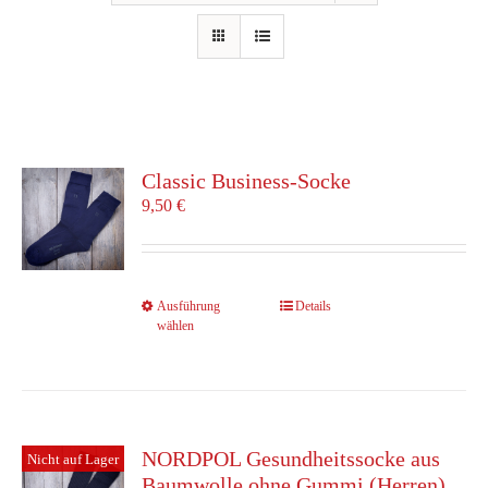
Classic Business-Socke
9,50
€
Dieses
Ausführung
Details
wählen
Produkt
weist
mehrere
Varianten
auf.
Die
NORDPOL Gesundheitssocke aus
Nicht auf Lager
Optionen
Baumwolle ohne Gummi (Herren)