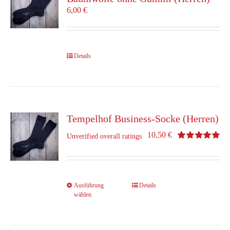
können
6,00
€
auf
der
Produktseite
gewählt
Details
werden
Tempelhof Business-Socke (Herren)
10,50
€
Unverified overall ratings
Bewertet
mit
5.00
von 5
Dieses
Ausführung
Details
wählen
Produkt
weist
mehrere