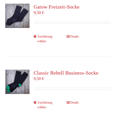
Die
Gatow Freizeit-Socke
Optionen
9,50
€
können
auf
der
Produktseite
Dieses
Ausführung
Details
gewählt
wählen
Produkt
werden
weist
mehrere
Varianten
auf.
Die
Classic Rebell Business-Socke
Optionen
9,50
€
können
auf
der
Produktseite
Dieses
Ausführung
Details
gewählt
wählen
Produkt
werden
weist