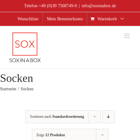
Zum
Telefon +49 (0)30 7568749-0
|
info@soxinabox.de
Inhalt
springen
Wunschliste
Mein Benutzerkonto
Warenkorb
Socken
Startseite
Socken
Sortieren nach
Standardsortierung
Zeige
12 Produkte