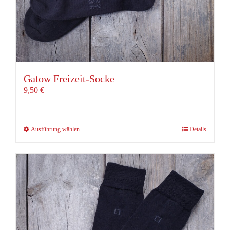
Gatow Freizeit-Socke
9,50
€
Dieses
Ausführung wählen
Details
Produkt
weist
mehrere
Varianten
auf.
Die
Optionen
können