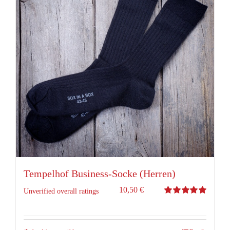
Tempelhof Business-Socke (Herren)
10,50
€
Unverified overall ratings
Bewertet
mit
5.00
von 5