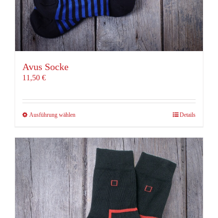
Avus Socke
11,50
€
Dieses
Ausführung wählen
Details
Produkt
weist
mehrere
Varianten
auf.
Die
Optionen
können
auf