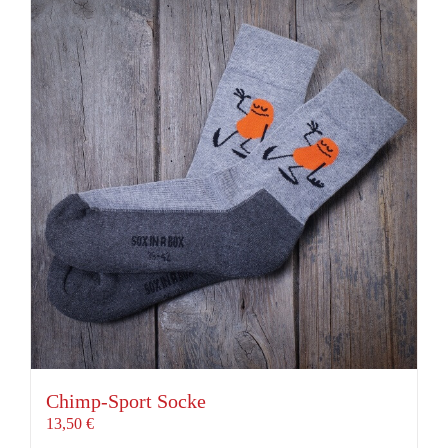
mehrere
Varianten
auf.
Die
Optionen
können
auf
der
Produktseite
gewählt
werden
Chimp-Sport Socke
13,50
€