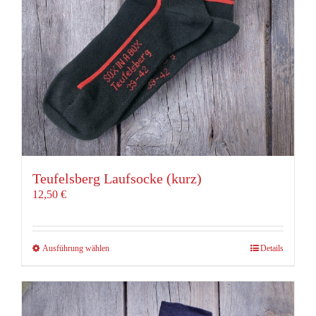
der
Produktseite
gewählt
werden
Teufelsberg Laufsocke (kurz)
12,50
€
Dieses
Ausführung wählen
Details
Produkt
weist
mehrere
Varianten