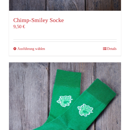
Chimp-Smiley Socke
9,50
€
Dieses
Ausführung wählen
Details
Produkt
weist
mehrere
Varianten
auf.
Die
Optionen
können
auf
der
Produktseite
gewählt