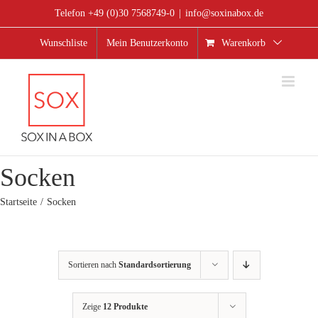
Zum
Telefon +49 (0)30 7568749-0
|
info@soxinabox.de
Inhalt
springen
Wunschliste
Mein Benutzerkonto
Warenkorb
Socken
Startseite
Socken
Sortieren nach
Standardsortierung
Zeige
12 Produkte