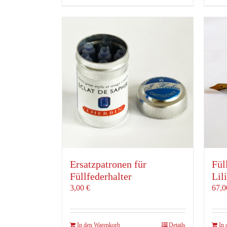
Ersatzpatronen für
Fül
Füllfederhalter
Lil
3,00
€
67,
In den Warenkorb
Details
In 