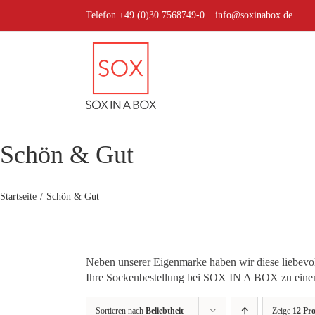
Zum
Telefon +49 (0)30 7568749-0
|
info@soxinabox.de
Inhalt
springen
Schön & Gut
Startseite
Schön & Gut
Neben unserer Eigenmarke haben wir diese liebevoll
Ihre Sockenbestellung bei SOX IN A BOX zu einem 
Sortieren nach
Beliebtheit
Zeige
12 Pr