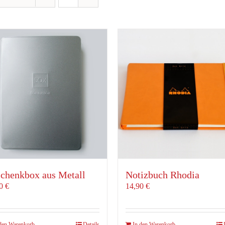
chenkbox aus Metall
Notizbuch Rhodia
00
€
14,90
€
den Warenkorb
Details
In den Warenkorb