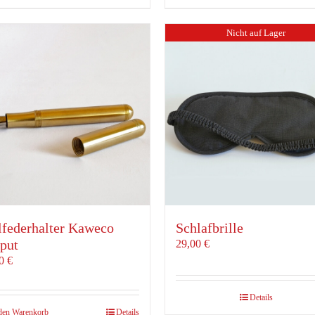
Nicht auf Lager
lfederhalter Kaweco
Schlafbrille
iput
29,00
€
00
€
Details
den Warenkorb
Details