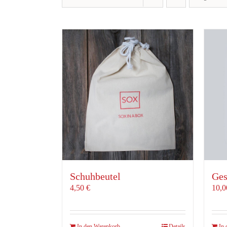
Schuhbeutel
Ges
4,50
€
10,
In den Warenkorb
Details
In 