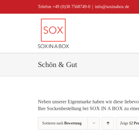
Zum
Telefon +49 (0)30 7568749-0
|
info@soxinabox.de
Inhalt
springen
Schön & Gut
Neben unserer Eigenmarke haben wir diese liebevoll
Ihre Sockenbestellung bei SOX IN A BOX zu einem 
Sortieren nach
Bewertung
Zeige
12 Pr