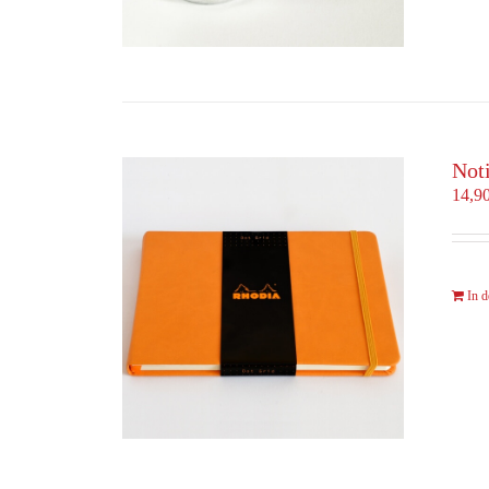
Not
14,9
In 