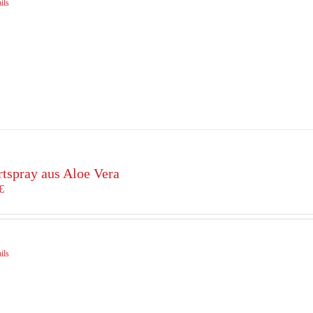
ils
rtspray aus Aloe Vera
€
ils