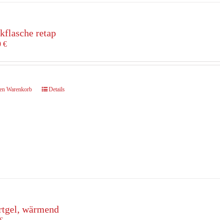
kflasche retap
0
€
den Warenkorb
Details
rtgel, wärmend