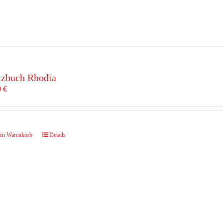
izbuch Rhodia
0
€
den Warenkorb
Details