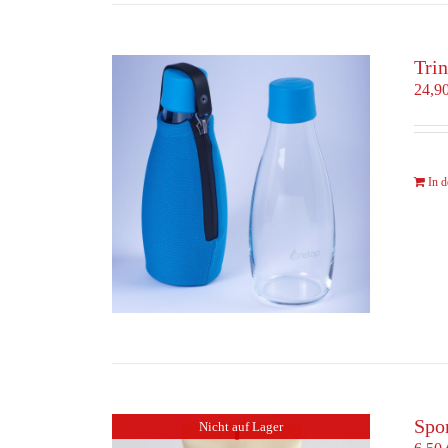
Trin
24,9
In 
Spo
Nicht auf Lager