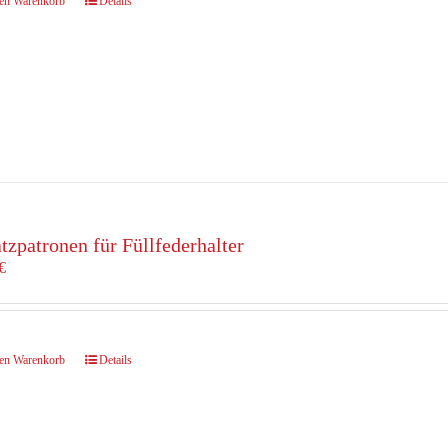
den Warenkorb
Details
tzpatronen für Füllfederhalter
€
den Warenkorb
Details