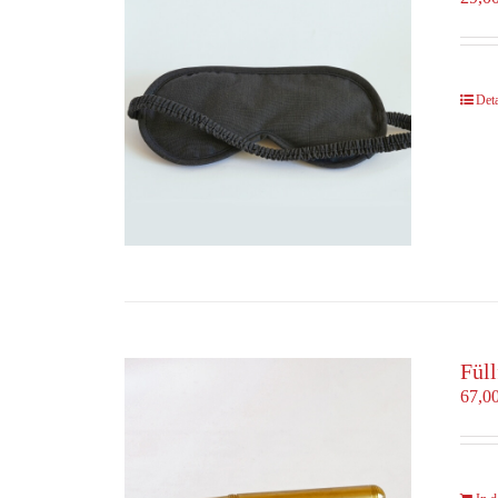
Deta
Fül
67,0