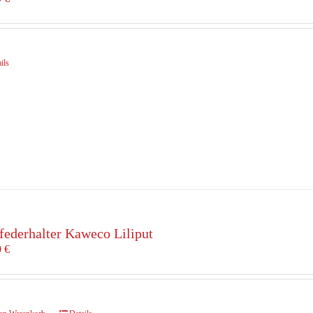
ils
lfederhalter Kaweco Liliput
0
€