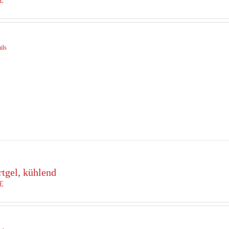
€
ils
rtgel, kühlend
€