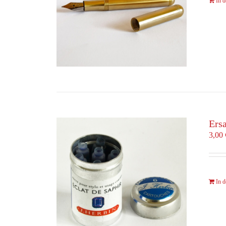
In 
Ersa
3,00
In 