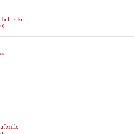
cheldecke
0
€
ils
afbrille
0
€