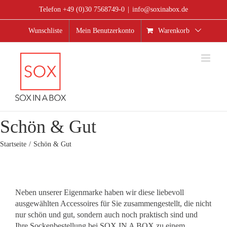
Zum
Telefon +49 (0)30 7568749-0
|
info@soxinabox.de
Inhalt
springen
Wunschliste
Mein Benutzerkonto
Warenkorb
Schön & Gut
Startseite
Schön & Gut
Neben unserer Eigenmarke haben wir diese liebevoll
ausgewählten Accessoires für Sie zusammengestellt, die nicht
nur schön und gut, sondern auch noch praktisch sind und
Ihre Sockenbestellung bei SOX IN A BOX zu einem