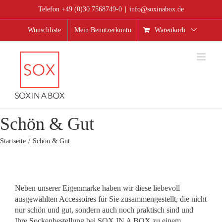
Zum
Telefon +49 (0)30 7568749-0
|
info@soxinabox.de
Inhalt
springen
Wunschliste
Mein Benutzerkonto
Warenkorb
Schön & Gut
Startseite
Schön & Gut
Neben unserer Eigenmarke haben wir diese liebevoll
ausgewählten Accessoires für Sie zusammengestellt, die nicht
nur schön und gut, sondern auch noch praktisch sind und
Ihre Sockenbestellung bei SOX IN A BOX zu einem