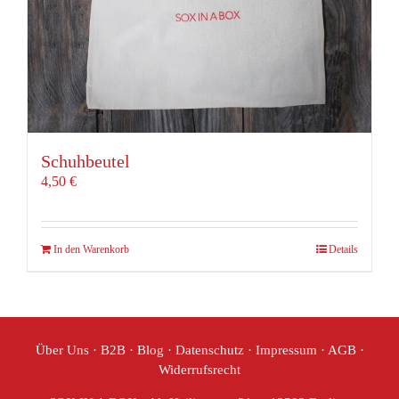
Schuhbeutel
4,50
€
In den Warenkorb
Details
Über Uns
·
B2B
·
Blog
·
Datenschutz
·
Impressum
·
AGB
·
Widerrufsrecht