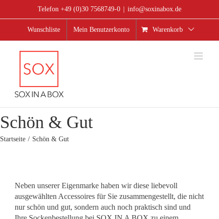
Zum
Telefon +49 (0)30 7568749-0
|
info@soxinabox.de
Inhalt
springen
Wunschliste
Mein Benutzerkonto
Warenkorb
Schön & Gut
Startseite
Schön & Gut
Neben unserer Eigenmarke haben wir diese liebevoll
ausgewählten Accessoires für Sie zusammengestellt, die nicht
nur schön und gut, sondern auch noch praktisch sind und
Ihre Sockenbestellung bei SOX IN A BOX zu einem