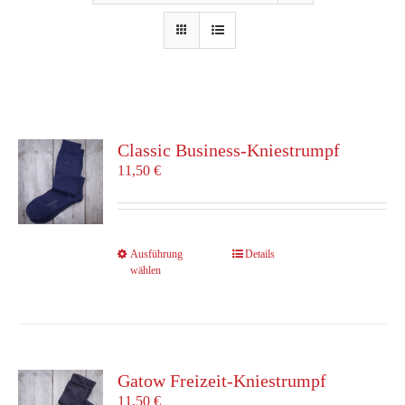
Classic Business-Kniestrumpf
11,50
€
Dieses
Ausführung
Details
wählen
Produkt
weist
mehrere
Varianten
auf.
Die
Gatow Freizeit-Kniestrumpf
Optionen
11,50
€