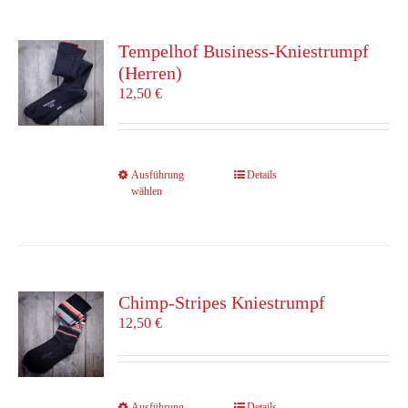
Varianten
auf.
Die
Tempelhof Business-Kniestrumpf
Optionen
(Herren)
können
12,50
€
auf
der
Produktseite
gewählt
Dieses
Ausführung
Details
werden
wählen
Produkt
weist
mehrere
Varianten
auf.
Die
Chimp-Stripes Kniestrumpf
Optionen
12,50
€
können
auf
der
Produktseite
Dieses
Ausführung
Details