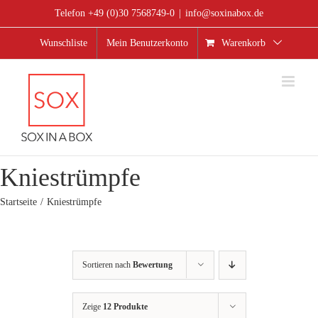
Zum
Telefon +49 (0)30 7568749-0
|
info@soxinabox.de
Inhalt
springen
Wunschliste
Mein Benutzerkonto
Warenkorb
Kniestrümpfe
Startseite
Kniestrümpfe
Sortieren nach
Bewertung
Zeige
12 Produkte