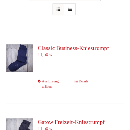
Classic Business-Kniestrumpf
11,50
€
Dieses
Ausführung
Details
wählen
Produkt
weist
mehrere
Varianten
auf.
Die
Gatow Freizeit-Kniestrumpf
Optionen
11,50
€