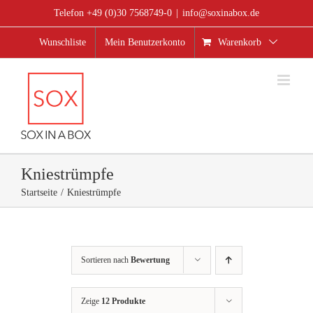
Zum
Telefon +49 (0)30 7568749-0
|
info@soxinabox.de
Inhalt
springen
Wunschliste
Mein Benutzerkonto
Warenkorb
Kniestrümpfe
Startseite
Kniestrümpfe
Sortieren nach
Bewertung
Zeige
12 Produkte