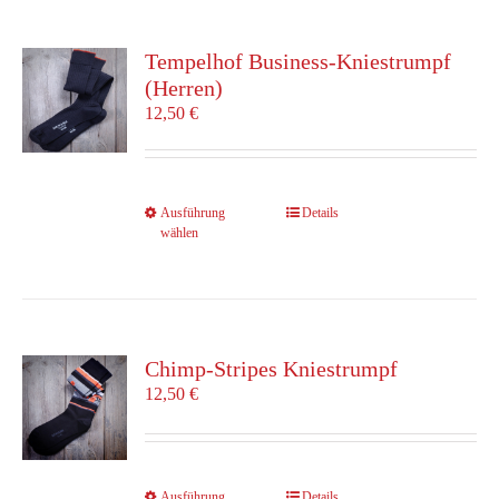
Varianten
auf.
Die
Tempelhof Business-Kniestrumpf
Optionen
(Herren)
können
12,50
€
auf
der
Produktseite
gewählt
Dieses
Ausführung
Details
werden
wählen
Produkt
weist
mehrere
Varianten
auf.
Die
Chimp-Stripes Kniestrumpf
Optionen
12,50
€
können
auf
der
Produktseite
Dieses
Ausführung
Details