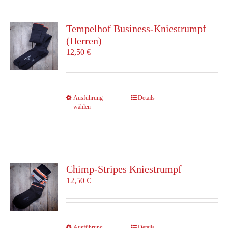
Varianten
auf.
Die
Tempelhof Business-Kniestrumpf
Optionen
(Herren)
können
12,50
€
auf
der
Produktseite
gewählt
Dieses
Ausführung
Details
werden
wählen
Produkt
weist
mehrere
Varianten
auf.
Die
Chimp-Stripes Kniestrumpf
Optionen
12,50
€
können
auf
der
Produktseite
Dieses
Ausführung
Details