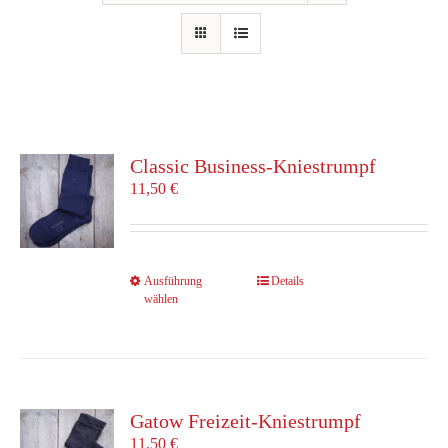
Classic Business-Kniestrumpf
11,50
€
Dieses
Ausführung
Details
wählen
Produkt
weist
mehrere
Varianten
auf.
Die
Gatow Freizeit-Kniestrumpf
Optionen
11,50
€