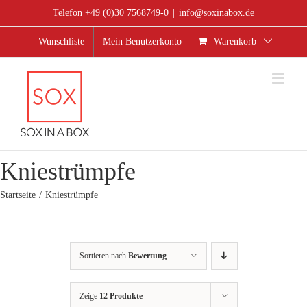
Zum
Telefon +49 (0)30 7568749-0
|
info@soxinabox.de
Inhalt
springen
Wunschliste
Mein Benutzerkonto
Warenkorb
Kniestrümpfe
Startseite
Kniestrümpfe
Sortieren nach
Bewertung
Zeige
12 Produkte