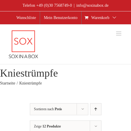
Zum
Telefon +49 (0)30 7568749-0
|
info@soxinabox.de
Inhalt
springen
Wunschliste
Mein Benutzerkonto
Warenkorb
Kniestrümpfe
Startseite
Kniestrümpfe
Sortieren nach
Preis
Zeige
12 Produkte