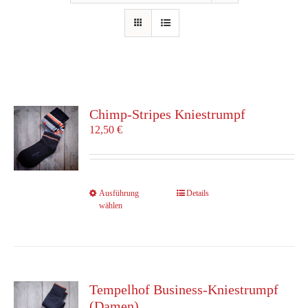
Chimp-Stripes Kniestrumpf
12,50
€
Dieses
Ausführung
Details
wählen
Produkt
weist
mehrere
Varianten
auf.
Die
Tempelhof Business-Kniestrumpf
Optionen
(Damen)