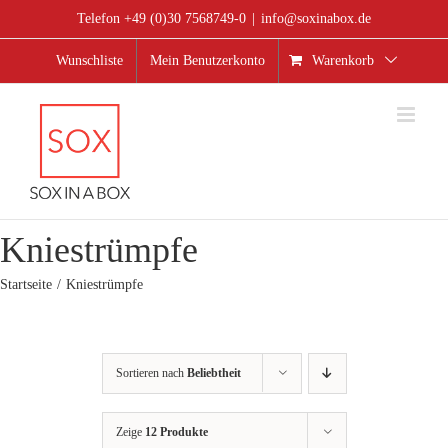
Zum
Telefon +49 (0)30 7568749-0
|
info@soxinabox.de
Inhalt
springen
Wunschliste
Mein Benutzerkonto
Warenkorb
Kniestrümpfe
Startseite
Kniestrümpfe
Sortieren nach
Beliebtheit
Zeige
12 Produkte