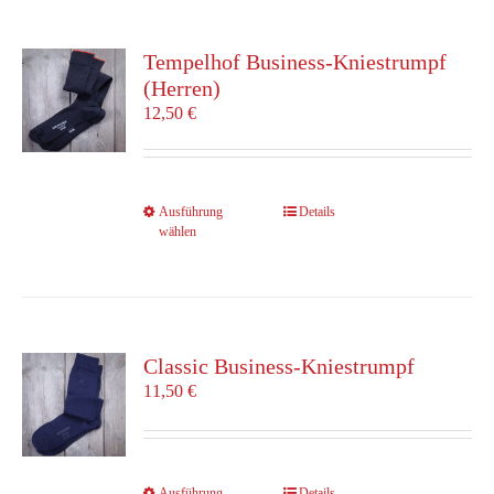
Varianten
auf.
Die
Tempelhof Business-Kniestrumpf
Optionen
(Herren)
können
12,50
€
auf
der
Produktseite
gewählt
Dieses
Ausführung
Details
werden
wählen
Produkt
weist
mehrere
Varianten
auf.
Die
Classic Business-Kniestrumpf
Optionen
11,50
€
können
auf
der
Produktseite
Dieses
Ausführung
Details