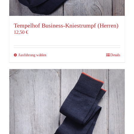
Tempelhof Business-Kniestrumpf (Herren)
12,50
€
Dieses
Ausführung wählen
Details
Produkt
weist
mehrere
Varianten
auf.
Die
Optionen
können
auf
der
Produktseite