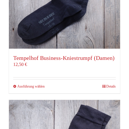
gewählt
werden
Tempelhof Business-Kniestrumpf (Damen)
12,50
€
Dieses
Ausführung wählen
Details
Produkt
weist
mehrere
Varianten
auf.
Die